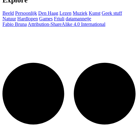
Explore
Beeld
Persoonlijk
Den Haag
Lezen
Muziek
Kunst
Geek stuff
Natuur
Hardlopen
Games
Friuli
datamannetje
Fabio Bruna
Attribution-ShareAlike 4.0 International