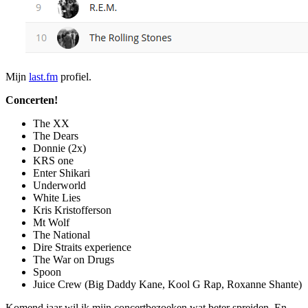
Mijn
last.fm
profiel.
Concerten!
The XX
The Dears
Donnie (2x)
KRS one
Enter Shikari
Underworld
White Lies
Kris Kristofferson
Mt Wolf
The National
Dire Straits experience
The War on Drugs
Spoon
Juice Crew (Big Daddy Kane, Kool G Rap, Roxanne Shante)
Komend jaar wil ik mijn concertbezoeken wat beter spreiden. En