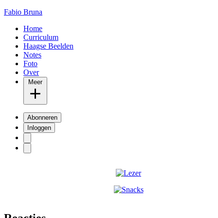
Fabio Bruna
Home
Curriculum
Haagse Beelden
Notes
Foto
Over
Meer
Abonneren
Inloggen
Reacties