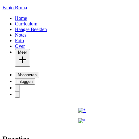
Fabio Bruna
Home
Curriculum
Haagse Beelden
Notes
Foto
Over
Meer
Abonneren
Inloggen
Reacties