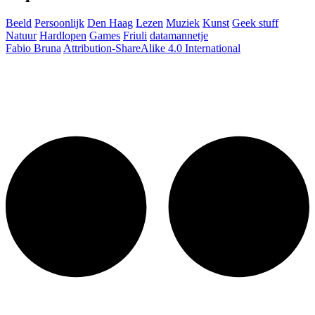
Beeld
Persoonlijk
Den Haag
Lezen
Muziek
Kunst
Geek stuff
Natuur
Hardlopen
Games
Friuli
datamannetje
Fabio Bruna
Attribution-ShareAlike 4.0 International