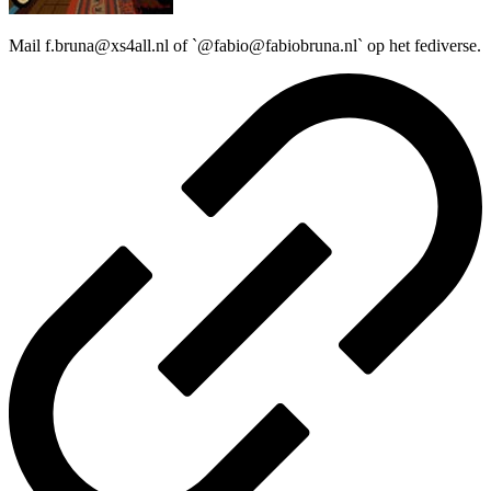
Mail f.bruna@xs4all.nl of `@fabio@fabiobruna.nl` op het fediverse.