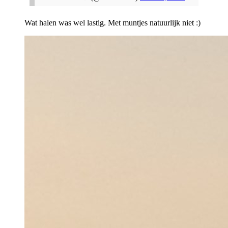
Wat halen was wel lastig. Met muntjes natuurlijk niet :)