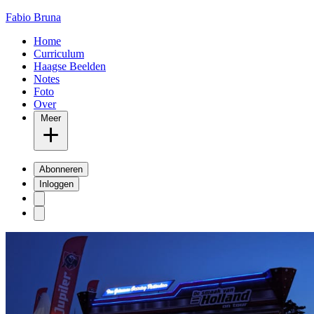
Fabio Bruna
Home
Curriculum
Haagse Beelden
Notes
Foto
Over
Meer
Abonneren
Inloggen