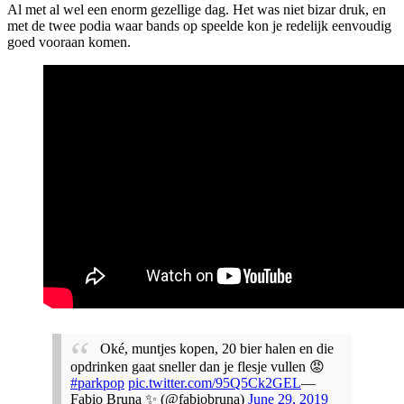
Al met al wel een enorm gezellige dag. Het was niet bizar druk, en
met de twee podia waar bands op speelde kon je redelijk eenvoudig
goed vooraan komen.
Oké, muntjes kopen, 20 bier halen en die
opdrinken gaat sneller dan je flesje vullen 😡
#parkpop
pic.twitter.com/95Q5Ck2GEL
—
Fabio Bruna ✨ (@fabiobruna)
June 29, 2019