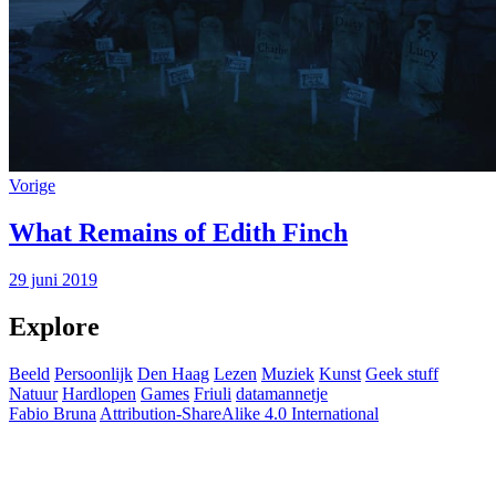
Vorige
What Remains of Edith Finch
29 juni 2019
Explore
Beeld
Persoonlijk
Den Haag
Lezen
Muziek
Kunst
Geek stuff
Natuur
Hardlopen
Games
Friuli
datamannetje
Fabio Bruna
Attribution-ShareAlike 4.0 International