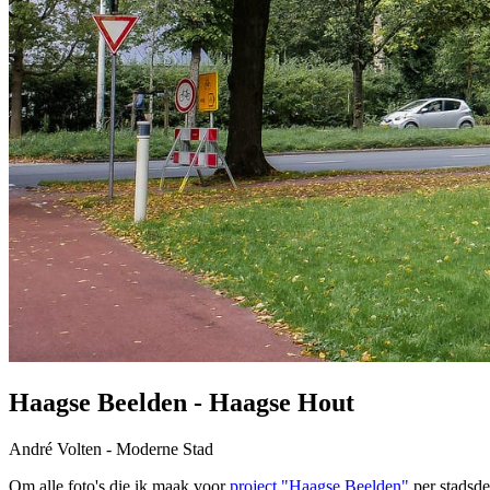
Haagse Beelden - Haagse Hout
André Volten - Moderne Stad
Om alle foto's die ik maak voor
project "Haagse Beelden"
per stadsde