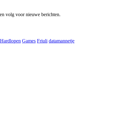
en volg voor nieuwe berichten.
Hardlopen
Games
Friuli
datamannetje