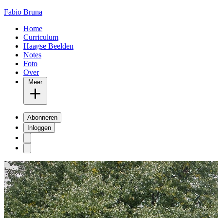
Fabio Bruna
Home
Curriculum
Haagse Beelden
Notes
Foto
Over
Meer
Abonneren
Inloggen