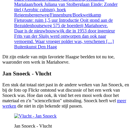
Marialaan/hoek Juliana van Stolberglaan Einde: Zonder
titel (Aerobic cubism), hoek
Reigensbergerweg/Finnenburg/Boekweitkamp
Fietsroute: ruim 1,5 uur Introductie Ooit stond aan de
Bezuidenhoutseweg 575 de boerderij Mariahoeve.
Daar is de nieuwbouwwijk die in 1953 door ingenieur
Frits van der Sluijs werd ontworpen dan ook naar
vernoemd. Waar vroeger polder was, verschenen […]
Buitenkunst Den Haag
Dit zijn enkele van mijn favoriete Haagse beelden tot nu toe,
waaronder een werk in Mariahoeve.
Jan Snoeck - Vlucht
Een stuk dat totaal niet past in de andere werken van Jan Snoeck, en
bij de foto op Flickr ontstond wat discussie of het een werk van
Snoeck was. Hoe dan ook, ik vind het een mooi werk door het
materiaal en z'n "sciencefiction" uitstraling. Snoeck heeft wel
meer
werken
die niet in zijn bekende stijl passen.
Jan Snoeck - Vlucht