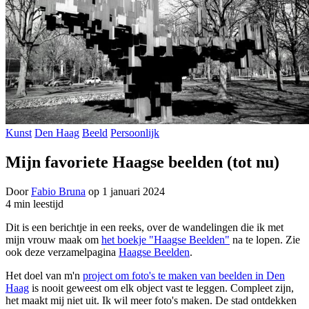
Kunst
Den Haag
Beeld
Persoonlijk
Mijn favoriete Haagse beelden (tot nu)
Door
Fabio Bruna
op
1 januari 2024
4 min leestijd
Dit is een berichtje in een reeks, over de wandelingen die ik met
mijn vrouw maak om
het boekje "Haagse Beelden"
na te lopen. Zie
ook deze verzamelpagina
Haagse Beelden
.
Het doel van m'n
project om foto's te maken van beelden in Den
Haag
is nooit geweest om elk object vast te leggen. Compleet zijn,
het maakt mij niet uit. Ik wil meer foto's maken. De stad ontdekken