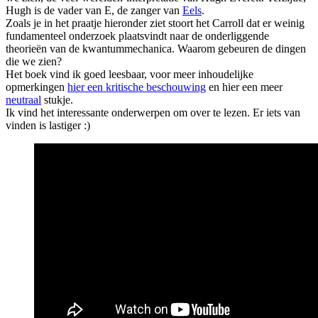
Hugh is de vader van E, de zanger van
Eels
.
Zoals je in het praatje hieronder ziet stoort het Carroll dat er weinig
fundamenteel onderzoek plaatsvindt naar de onderliggende
theorieën van de kwantummechanica. Waarom gebeuren de dingen
die we zien?
Het boek vind ik goed leesbaar, voor meer inhoudelijke
opmerkingen
hier een kritische beschouwing
en hier een meer
neutraal
stukje.
Ik vind het interessante onderwerpen om over te lezen. Er iets van
vinden is lastiger :)