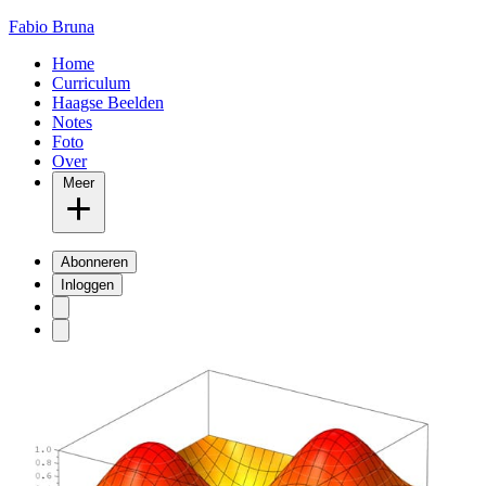
Fabio Bruna
Home
Curriculum
Haagse Beelden
Notes
Foto
Over
Meer
Abonneren
Inloggen