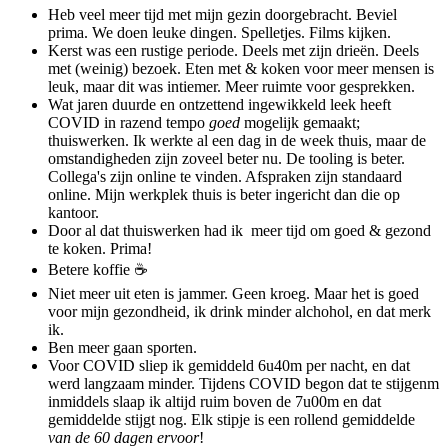
Heb veel meer tijd met mijn gezin doorgebracht. Beviel
prima. We doen leuke dingen. Spelletjes. Films kijken.
Kerst was een rustige periode. Deels met zijn drieën. Deels
met (weinig) bezoek. Eten met & koken voor meer mensen is
leuk, maar dit was intiemer. Meer ruimte voor gesprekken.
Wat jaren duurde en ontzettend ingewikkeld leek heeft
COVID in razend tempo
goed
mogelijk gemaakt;
thuiswerken. Ik werkte al een dag in de week thuis, maar de
omstandigheden zijn zoveel beter nu. De tooling is beter.
Collega's zijn online te vinden. Afspraken zijn standaard
online. Mijn werkplek thuis is beter ingericht dan die op
kantoor.
Door al dat thuiswerken had ik meer tijd om goed & gezond
te koken. Prima!
Betere koffie ☕️
Niet meer uit eten is jammer. Geen kroeg. Maar het is goed
voor mijn gezondheid, ik drink minder alchohol, en dat merk
ik.
Ben meer gaan sporten.
Voor COVID sliep ik gemiddeld 6u40m per nacht, en dat
werd langzaam minder. Tijdens COVID begon dat te stijgenm
inmiddels slaap ik altijd ruim boven de 7u00m en dat
gemiddelde stijgt nog. Elk stipje is een rollend gemiddelde
van de 60 dagen ervoor
!