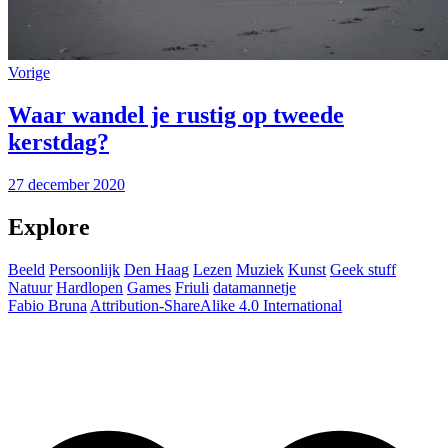
Vorige
Waar wandel je rustig op tweede
kerstdag?
27 december 2020
Explore
Beeld
Persoonlijk
Den Haag
Lezen
Muziek
Kunst
Geek stuff
Natuur
Hardlopen
Games
Friuli
datamannetje
Fabio Bruna
Attribution-ShareAlike 4.0 International