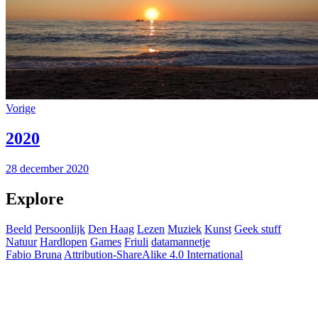
Vorige
2020
28 december 2020
Explore
Beeld
Persoonlijk
Den Haag
Lezen
Muziek
Kunst
Geek stuff
Natuur
Hardlopen
Games
Friuli
datamannetje
Fabio Bruna
Attribution-ShareAlike 4.0 International