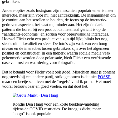
gebruiken.
Andere opties zoals Instagram zijn misschien populair en er is meer
interactie, maar zijn voor mij niet aantrekkelijk. De inspanningen om
je continu aan het scrollen te houden, de focus op de interactie-
gedreven aspecten, het staat mij minder aan. Het zijn de dark
patterns die horen bij een product dat helemaal gericht is op de
"aandachts-economie" en zorgen voor oppervlakkige interacties.
Hoewel Flickr echt een product van zijn tijd lijkt, blinkt het nog
steeds uit in kwaliteit en sfeer. De foto's zijn vaak van een hoog
niveau en de interacties tussen gebruikers zijn over het algemeen
positief en constructief. In een tijdperk waarin sociale media vaak
gekenmerkt worden door polarisatie, biedt Flickr een verfrissende
oase van rust en waardering voor fotografie.
Dat je betaald voor Flickr voelt ook goed. Misschien staat je content
nog steeds bij een andere partij, strikt genomen is dat niet
POSSE
,
maar een beetje schuiven met de "regels" vind ik prima. Het moet
vooral betrouwbaar en goed voelen, en dat doet het.
Rondje Den Haag voor een korte beeldenwandeling 
tijdens de COVID restricties. De kroeg is dicht, maar 
"to go" is ook populair.