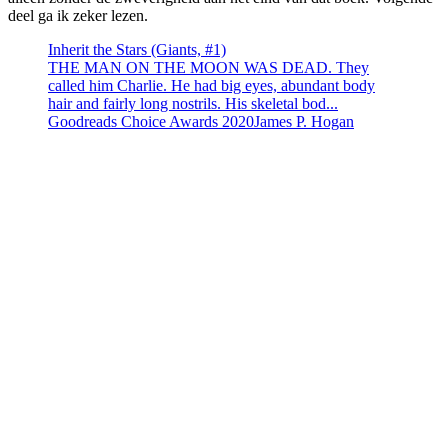
deel ga ik zeker lezen.
Inherit the Stars (Giants, #1)
THE MAN ON THE MOON WAS DEAD. They
called him Charlie. He had big eyes, abundant body
hair and fairly long nostrils. His skeletal bod...
Goodreads Choice Awards 2020
James P. Hogan