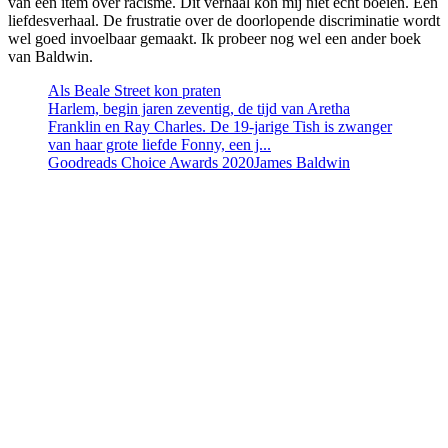
van een item over racisme. Dit verhaal kon mij niet echt boeien. Een
liefdesverhaal. De frustratie over de doorlopende discriminatie wordt
wel goed invoelbaar gemaakt. Ik probeer nog wel een ander boek
van Baldwin.
Als Beale Street kon praten
Harlem, begin jaren zeventig, de tijd van Aretha
Franklin en Ray Charles. De 19-jarige Tish is zwanger
van haar grote liefde Fonny, een j...
Goodreads Choice Awards 2020
James Baldwin