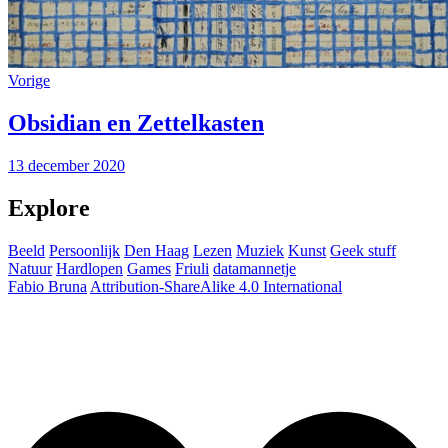
Vorige
Obsidian en Zettelkasten
13 december 2020
Explore
Beeld
Persoonlijk
Den Haag
Lezen
Muziek
Kunst
Geek stuff
Natuur
Hardlopen
Games
Friuli
datamannetje
Fabio Bruna
Attribution-ShareAlike 4.0 International