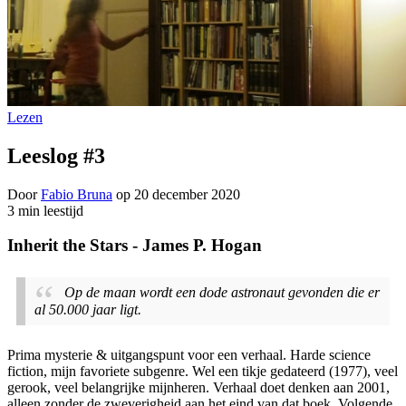
Lezen
Leeslog #3
Door
Fabio Bruna
op
20 december 2020
3 min leestijd
Inherit the Stars -
James P. Hogan
Op de maan wordt een dode astronaut gevonden die er
al 50.000 jaar ligt.
Prima mysterie & uitgangspunt voor een verhaal. Harde science
fiction, mijn favoriete subgenre. Wel een tikje gedateerd (1977), veel
gerook, veel belangrijke mijnheren. Verhaal doet denken aan 2001,
alleen zonder de zweverigheid aan het eind van dat boek. Volgende