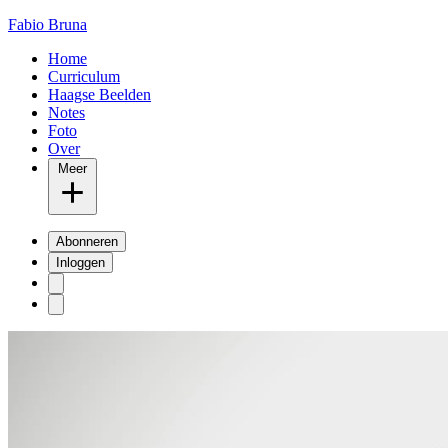
Fabio Bruna
Home
Curriculum
Haagse Beelden
Notes
Foto
Over
Meer
Abonneren
Inloggen