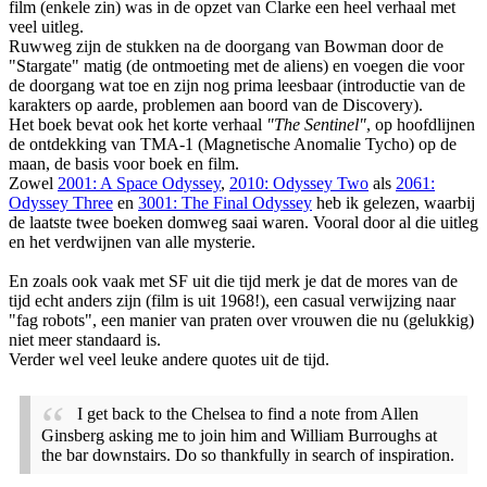
film (enkele zin) was in de opzet van Clarke een heel verhaal met
veel uitleg.
Ruwweg zijn de stukken na de doorgang van Bowman door de
"Stargate" matig (de ontmoeting met de aliens) en voegen die voor
de doorgang wat toe en zijn nog prima leesbaar (introductie van de
karakters op aarde, problemen aan boord van de Discovery).
Het boek bevat ook het korte verhaal
"The Sentinel"
, op hoofdlijnen
de ontdekking van TMA-1 (Magnetische Anomalie Tycho) op de
maan, de basis voor boek en film.
Zowel
2001: A Space Odyssey
,
2010: Odyssey Two
als
2061:
Odyssey Three
en
3001: The Final Odyssey
heb ik gelezen, waarbij
de laatste twee boeken domweg saai waren. Vooral door al die uitleg
en het verdwijnen van alle mysterie.
En zoals ook vaak met SF uit die tijd merk je dat de mores van de
tijd echt anders zijn (film is uit 1968!), een casual verwijzing naar
"fag robots", een manier van praten over vrouwen die nu (gelukkig)
niet meer standaard is.
Verder wel veel leuke andere quotes uit de tijd.
I get back to the Chelsea to find a note from Allen
Ginsberg asking me to join him and William Burroughs at
the bar downstairs. Do so thankfully in search of inspiration.