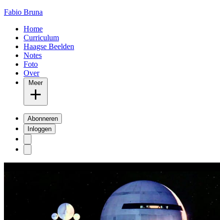
Fabio Bruna
Home
Curriculum
Haagse Beelden
Notes
Foto
Over
Meer
Abonneren
Inloggen