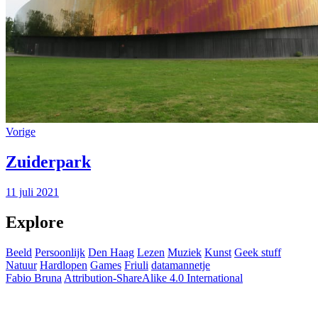
Vorige
Zuiderpark
11 juli 2021
Explore
Beeld
Persoonlijk
Den Haag
Lezen
Muziek
Kunst
Geek stuff
Natuur
Hardlopen
Games
Friuli
datamannetje
Fabio Bruna
Attribution-ShareAlike 4.0 International