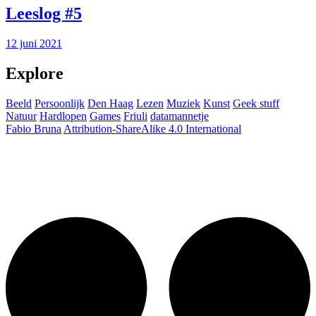
Leeslog #5
12 juni 2021
Explore
Beeld
Persoonlijk
Den Haag
Lezen
Muziek
Kunst
Geek stuff
Natuur
Hardlopen
Games
Friuli
datamannetje
Fabio Bruna
Attribution-ShareAlike 4.0 International