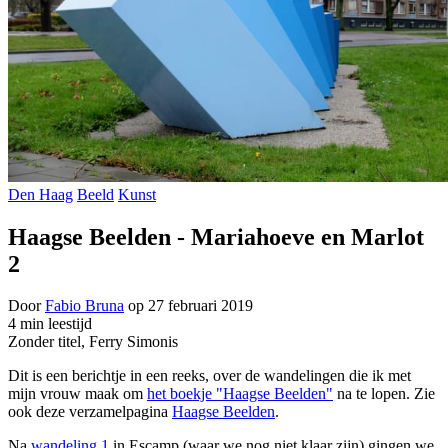
Den Haag
Beeld
Kunst
Haagse Beelden - Mariahoeve en Marlot
2
Door
Fabio Bruna
op
27 februari 2019
4 min leestijd
Zonder titel, Ferry Simonis
Dit is een berichtje in een reeks, over de wandelingen die ik met
mijn vrouw maak om
het boekje "Haagse Beelden"
na te lopen. Zie
ook deze verzamelpagina
Haagse Beelden
.
Na
wandeling 1
in Escamp (waar we nog niet klaar zijn) gingen we